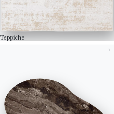
herunterladen.
Newsletter, um die
neuesten Nachrichten zu
Zum Downloadbereich
gehen
erhalten.
Für den Newsletter
anmelden
Teppiche
Häufig gestellte Fragen
Informationen anfordern
Haben Sie noch Fragen?
Füllen Sie unser Formular
Antworten finden Sie in
aus, um Informationen
der Rubrik FAQ.
anzufordern.
Zu den FAQ
Zugang zum Formular
Kontakte
Arbeiten Sie mit uns