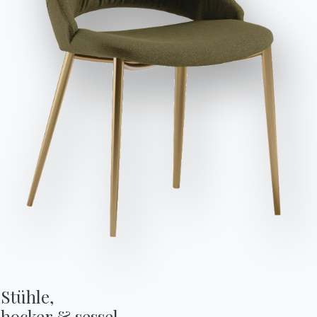
dass ich dessen Inhalt gelesen und verstanden habe.
Nach dem Lesen der Informationen
Datenschutzbestimmungen
Ich willige in die Verarbeitung
meiner personenbezogenen Daten zum Zwecke des
Erhalts von kommerziellen und werblichen Mitteilungen,
einschließlich der Zusendung von Newslettern, ein.
Anfrage senden
2 VERSIONEN
Coco
Stühle,

hocker & sessel