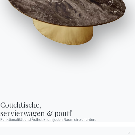
Werden Sie Händler
Unterstützung
Ingenia Casa
Ethischer Kodex
Für den Newsletter anmelden
BONTEMPI
Produkte
Konfigurator
Bontempi Space
Couchtische,

Store Locator
servierwagen & pouff
Contract
Funktionalität und Ästhetik, um jeden Raum einzurichten.
Zeitschrift