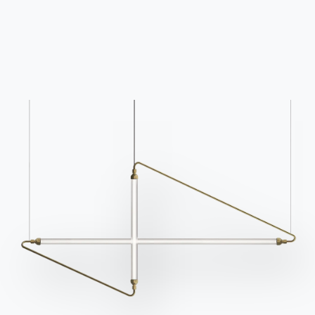
der Rubrik FAQ.
anzufordern.
Zu den FAQ
Zugang zum Formular
Kontakte
Arbeiten Sie mit uns
Werden Sie Händler
Unterstützung
Ingenia Casa
Ethischer Kodex
Für den Newsletter anmelden
BONTEMPI