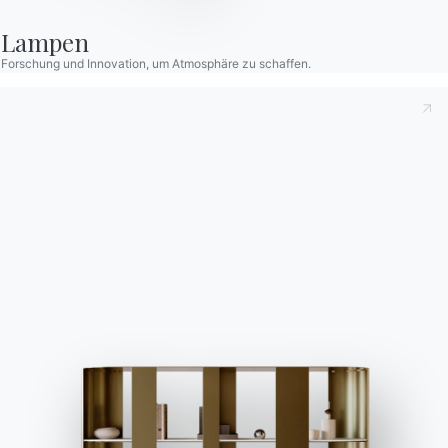
Produkte
Konfigurator
Lampen
Forschung und Innovation, um Atmosphäre zu schaffen.
Bontempi Space
Store Locator
Contract
Zeitschrift
OUR WORLD
Wer wir sind
Danksagung
Designer
Flagship Store
Kataloge