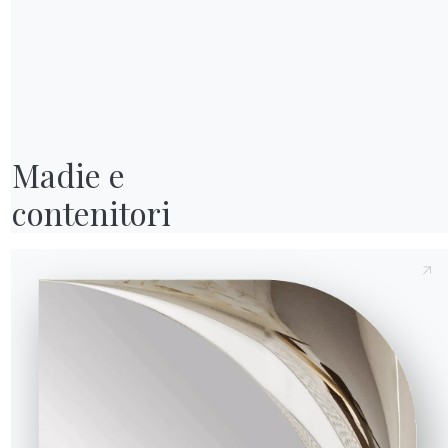
Invia richiesta
Madie e

contenitori