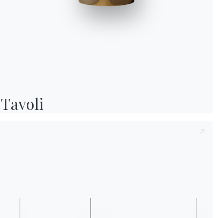
Preso atto della presente
Informativa Privac
e compreso il contenuto.*
Dopo aver preso visione dell'informativa
Inf
fine di ricevere comunicazioni commerciali e
Tavoli