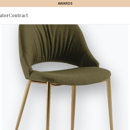
AWARDS
ator
Contract
lla Newsletter
Cosmopoli
Gruppo madie con struttura in Le
frontali in Cristallo e Cristallo 
Finiture
Top fianchi ante frontali
L079
L084
L087
L090
L092
LEGNO LACCATO
Bianco
Sabbia
Antracite
Nero
Ruggi
RAL
PERSONALIZZABILE