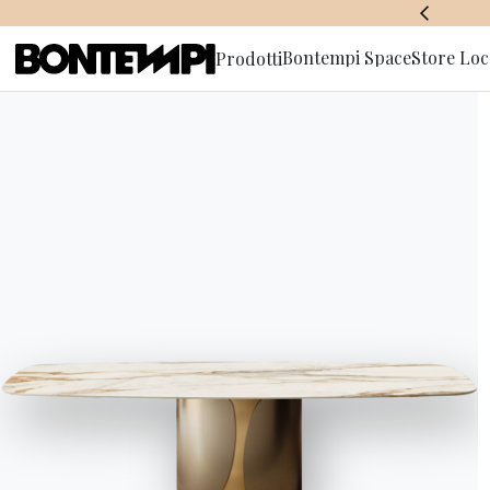
BONTEMPI SPACE
Bontempi Space
Store Loc
Prodotti
Iscriviti a
HOME
//
PRODOTTI
//
ACCESSORI
//
COSMOPOLITAN