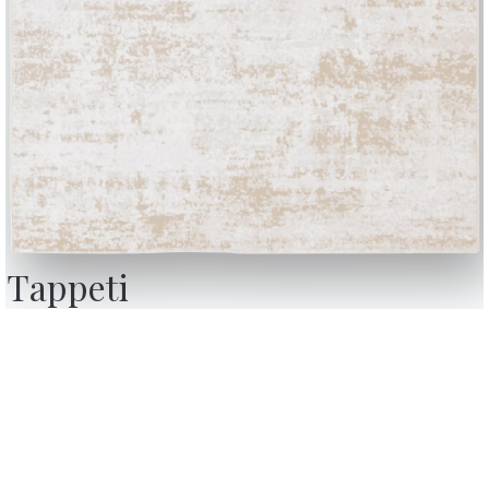
BONTEMPI
OU
Prodotti
C
Configuratore
A
Bontempi Space
D
nsenso,
Store Locator
F
con i
 revoca
Contract
C
Contatti
Lavora con noi
Diventa un rivenditore
Tappeti
Journal
Assistenza
Area riservata