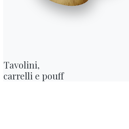
R WORLD
hi siamo
wards
esigners
lagship Store
ataloghi
Tavolini,

carrelli e pouff