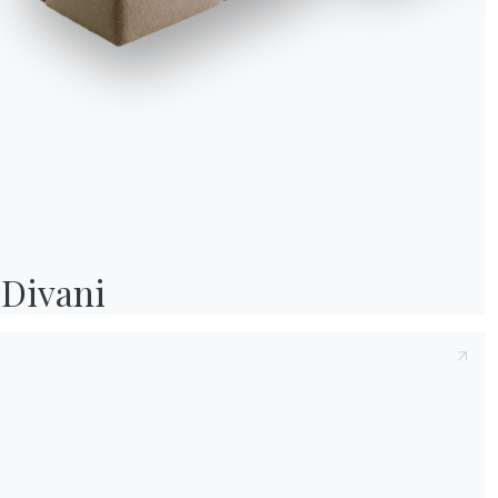
Informativa Cookie
Utilizziamo cookie tecnici ed analytics anonimizzati (necessari) e, previo co
cookie di profilazione (preferenze e marketing) di terze parti. Puoi proseguire 
soli cookie necessari, accettarli tutti o gestire i consensi. Per ogni modifica e
successiva, clicca sull'icona con l'impronta digitale.
Accetta tutti
Divani
Solo i necessari
Gestisci