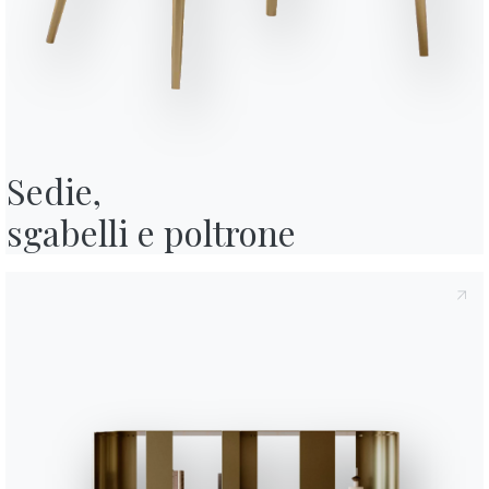
y
, di cui all'art. 13 del Regolamento Eu 2016/679, dichiaro di averne letto
ormativa Privacy
acconsento al trattamento dei miei dati personali al
 pubblicitarie anche attraverso l'invio di Newsletter.
Sedie,

sgabelli e poltrone