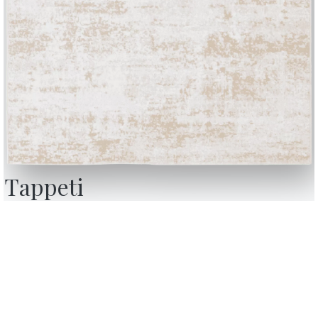
BONTEMPI
OU
Prodotti
C
Configuratore
A
Bontempi Space
D
nsenso,
Store Locator
F
con i
 revoca
Contract
C
Contatti
Lavora con noi
Diventa un rivenditore
Tappeti
Journal
Assistenza
Area riservata
toria in cui Bontempi sfoggerà tutta la qualità Made in Italy, tratto dis