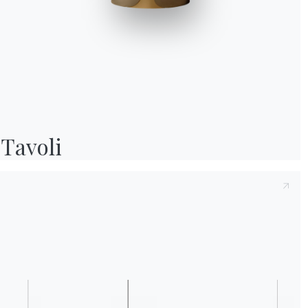
Preso atto della presente
Informativa Privac
e compreso il contenuto.*
Dopo aver preso visione dell'informativa
Inf
fine di ricevere comunicazioni commerciali e
Tavoli