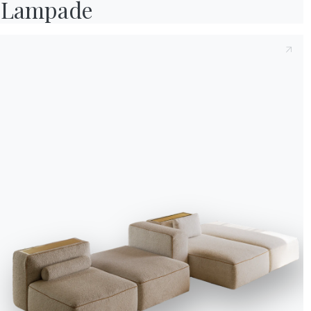
Lampade
Finalmente ci siamo: l
porte e, ovviamente, B
Dal 7 al 12 giugno,
il S
le sue forme.
“Più ambienti, ma un 
appositamente per racco
mondo a sé stante co
con l’intera esposizione
Ampio spazio sarà dedi
quanto protagonisti del
forme, curvilinee o ge
prodotti capaci di conci