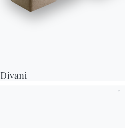
Informativa Cookie
Utilizziamo cookie tecnici ed analytics anonimizzati (necessari) e, previo co
cookie di profilazione (preferenze e marketing) di terze parti. Puoi proseguire 
soli cookie necessari, accettarli tutti o gestire i consensi. Per ogni modifica e
successiva, clicca sull'icona con l'impronta digitale.
Accetta tutti
Divani
Solo i necessari
Gestisci
Un’atmosfera ricca di s