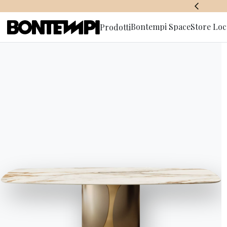
BONTEMPI SPACE
Bontempi Space
Store Loc
Prodotti
Iscriviti a
Bontem
esposizione sar
Finalmente ci siamo: l’appun