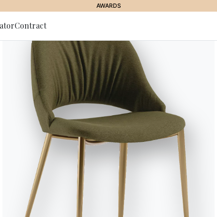
AWARDS
ator
Contract
lla Newsletter
JOURNAL
//
NEWS
pi con 880 metri quad
à al Salone del Mobil
23 Maggio 2022
tamento più atteso dal mondo del design nel panorama italiano e i
ovviamente, Bontempi non mancherà.