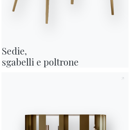
y
, di cui all'art. 13 del Regolamento Eu 2016/679, dichiaro di averne letto
ormativa Privacy
acconsento al trattamento dei miei dati personali al
 pubblicitarie anche attraverso l'invio di Newsletter.
Sedie,

sgabelli e poltrone