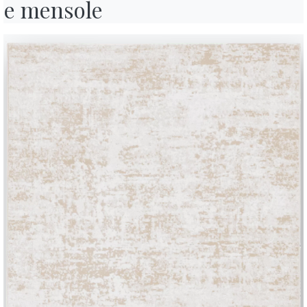
e mensole
’appuntamento più atteso dal mondo del design nel panorama italiano e
ontempi non mancherà.
alone del Mobile
sarà il palco su cui portare in scena l’anima
rinnova
unico spazio”
è il concept che unisce gli
880 metri quadrati
di esposi
ntare tutti gli ambienti nella loro completa essenza. Ogni spazio, inf
n uno
stile definito e un’identità forte
, ma allo stesso tempo perfett
.
cato alla nuova
collezione Divani
, studiati per ogni esigenza estetic
 living quotidiano, senza oscurare prò le novità dal mondo dell
’illum
ometriche. Anche
Ingenia
, la linea più giovane del Gruppo, riuscirà a so
liare energia, estetica e innovazione.