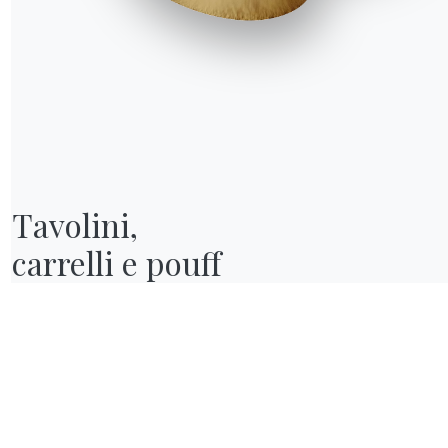
R WORLD
hi siamo
wards
esigners
lagship Store
ataloghi
Tavolini,

carrelli e pouff
tintivo del brand, ma