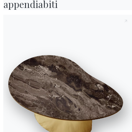
appendiabiti
 internazionale è alle
ta del brand
, in tutte
zione pensati
atti, rappresenterà un
amente in equilibrio
a e funzionale in
inazione
in tutte le sue
rprendere con i suoi