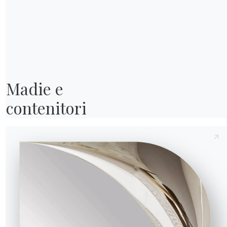
Invia richiesta
Madie e

contenitori