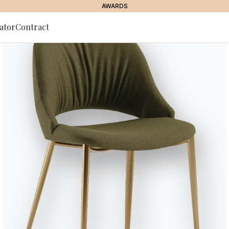
AWARDS
ator
Contract
lla Newsletter
JOURNAL
//
LE PROPOSTE BONTEMPI
rredo casa in montagn
ee per un’atmosfera un
13 Novembre 2020
r arredare la casa di montagna portando un tocco di design moder