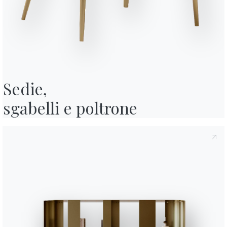
y
, di cui all'art. 13 del Regolamento Eu 2016/679, dichiaro di averne letto
ormativa Privacy
acconsento al trattamento dei miei dati personali al
 pubblicitarie anche attraverso l'invio di Newsletter.
Sedie,

sgabelli e poltrone