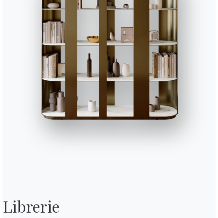
Librerie

insegna del calore del legno, oppure più contemporaneo e di design?
L’a