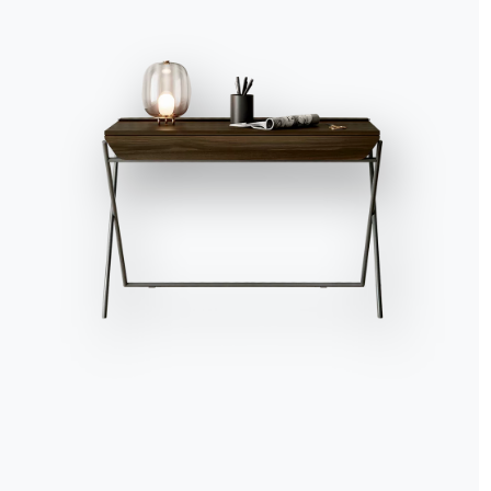
Ci sono davvero tante p
l’atmosfera calda e acc
caldi e avvolgenti, dal 
montagna.
ARTICOLI CORRELATI