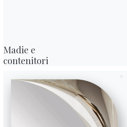
Invia richiesta
Madie e

contenitori