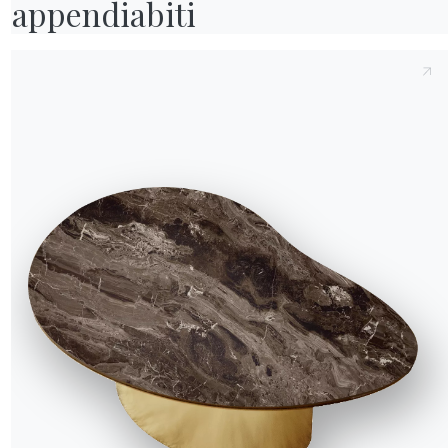
appendiabiti
 grandi vetrate sui
oni per scegliere e
rilassarsi e staccare
ea un senso di fusione
ndi, ispirato a quello
gliente. Materiali
R WORLD
hi siamo
o al quale riunirsi per
wards
hierata tra amici vecchi
rtare un tocco moderno
esigners
la sua originale
lagship Store
gno di rovere dalle
ataloghi