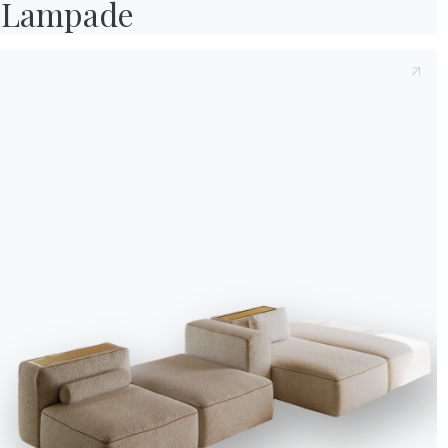
Lampade
montagna
è prima di t
monti e appartamenti p
arredare il
buen retiro
(
Quel che certamente acc
la spina dalla vita di ci
tra la natura esterna e 
dei paesi scandinavi, d
naturali e tinte neutre
Cosa non dovrebbe ma
una cena in famiglia, u
e nuovi. Le sedute idea
Informativa Cookie
nello stile rustico di m
Utilizziamo cookie tecnici ed analytics anonimizzati (necessari) e, previo co
struttura a gambe incro
cookie di profilazione (preferenze e marketing) di terze parti. Puoi proseguire 
soli cookie necessari, accettarli tutti o gestire i consensi. Per ogni modifica e
linee tradizionali messa
successiva, clicca sull'icona con l'impronta digitale.
Accetta tutti