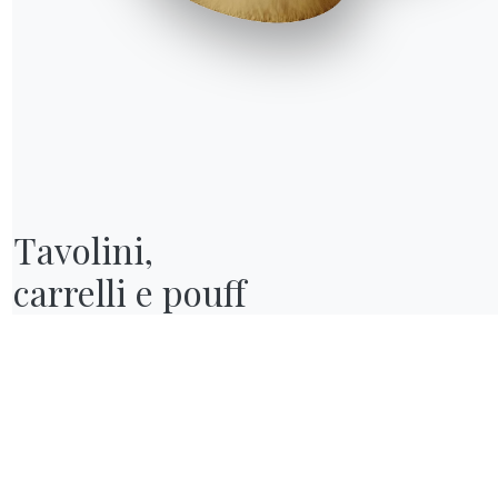
oltroncine colorate
 montagna
è certamente
n creare quindi un
ergonomiche, insieme a
Tavolini,

inato il luogo ideale
carrelli e pouff
ll’arredo della nostra
 da un mobile di design
compagno discreto che
impilare libri da