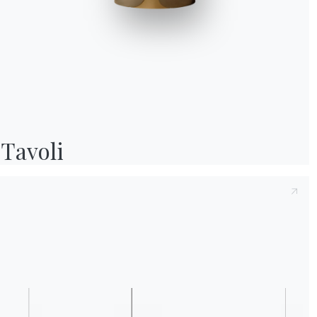
Preso atto della presente
Informativa Privac
e compreso il contenuto.*
Dopo aver preso visione dell'informativa
Inf
fine di ricevere comunicazioni commerciali e
Tavoli