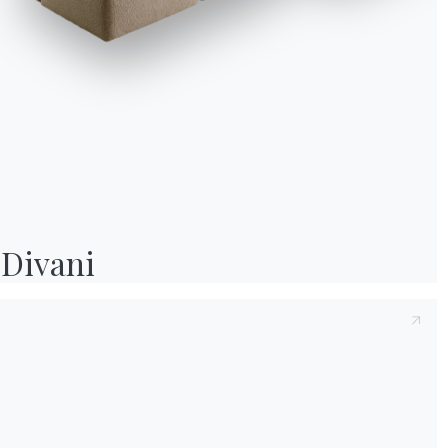
L’alternativa è un tavo
Solo i necessari
Gestisci
Penelope
. In tutti i 
Altro punto focale da 
il camino
. Guardare il
angolo dedicato al rel
un’imbottitura super c
dove trovare ristoro do
Divani
Accanto al camino, poi,
casa di montagna. Una a
in vetro, elemento che 
in un attimo può raddop
leggere, scrivere degli