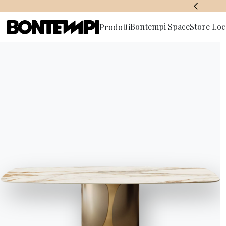
BONTEMPI SPACE
Bontempi Space
Store Loc
Prodotti
Iscriviti a
A
id
Tante idee pe