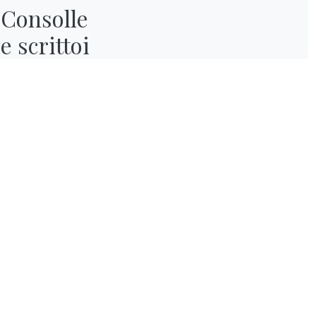
Consolle

e scrittoi
Arredamento salotto: la guida
completa per uno stile moderno
Cataloghi
Newsl
Scarica i cataloghi
Attiv
Bontempi.
per r
Vai all'area download
Iscriv
Contatti