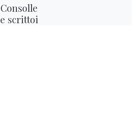
Consolle

e scrittoi
Per i veri appassionati d
bar classico
ed efficie
molto
hype.
La
madia 
Disponibile in legno lac
schienale specchiato. Pi
con gli altri mobili.
Prova il Configurator
Angolo bar 
Relax and chill out!
Torn
niente di meglio di un 