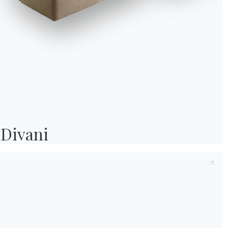
Divani
L’
angolo bar in casa
no
personalità e gusto pe
senza dover necessariam
Informativa Cookie
complementi d’arredo
Utilizziamo cookie tecnici ed analytics anonimizzati (necessari) e, previo co
molto pratici da usare. 
cookie di profilazione (preferenze e marketing) di terze parti. Puoi proseguire 
scompartimenti interca
soli cookie necessari, accettarli tutti o gestire i consensi. Per ogni modifica e
successiva, clicca sull'icona con l'impronta digitale.
sgabelli
o comodi
pou