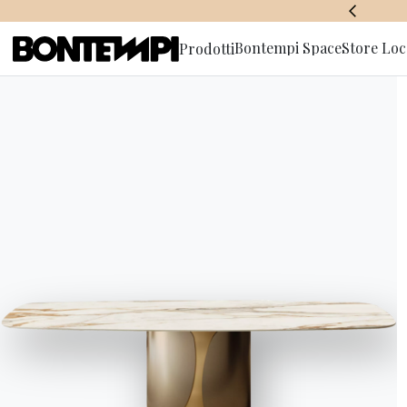
BONTEMPI SPACE
Bontempi Space
Store Loc
Prodotti
Iscriviti a
A
a
Angolo bar in casa, una zona riser