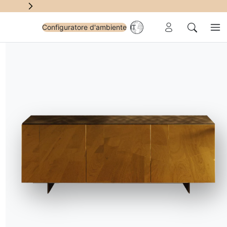
Area riservata
Configuratore d'ambiente
IT
Me
Cerca
me
ti
, sgabelli alti e pouf. Come creare