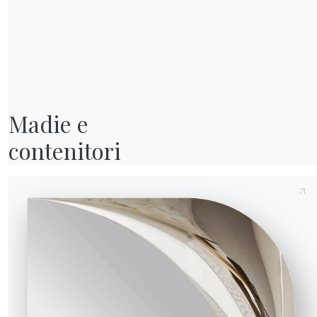
Invia richiesta
Madie e

contenitori