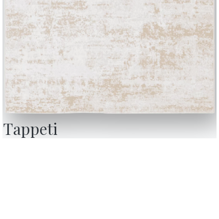
Tappeti
BONTEMPI
OU
Prodotti
C
n è solo una zona pratica e cool per la condivisione e il relax, ma è a
Configuratore
A
r l’arredamento di design. Avere un
mobile bar
in casa significa poter 
ente andare alla ricerca di un cocktail bar affollato. I
mobili bar da
Bontempi Space
D
 di tendenza
, danno un aspetto giovane e fresco a ogni livingroom 
nsenso,
Store Locator
F
Ne esistono di varie tipologie, ci sono
mobili bassi
con cassetti oppu
con i
mbiabili, ma anche
carrelli portavivande
e tanti complementi d’arredo
 revoca
Contract
C
f
. Oggi più che mai, con una vita quotidiana frenetica e veloce, c’è se