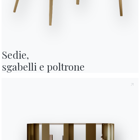
y
, di cui all'art. 13 del Regolamento Eu 2016/679, dichiaro di averne letto
ormativa Privacy
acconsento al trattamento dei miei dati personali al
 pubblicitarie anche attraverso l'invio di Newsletter.
Sedie,

sgabelli e poltrone