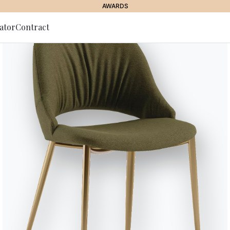
AWARDS
ator
Contract
lla Newsletter
JOURNAL
//
LE PROPOSTE BONTEMPI
ngolo bar in casa: co
rredarlo per i tuoi ospi
18 Ottobre 2018
vata al relax e alla condivisione. Mobili bar, tavolini, coffee table
un angolo bar pratico e cool nel tuo livingroom.