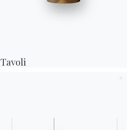
Preso atto della presente
Informativa Privac
e compreso il contenuto.*
Dopo aver preso visione dell'informativa
Inf
fine di ricevere comunicazioni commerciali e
Tavoli