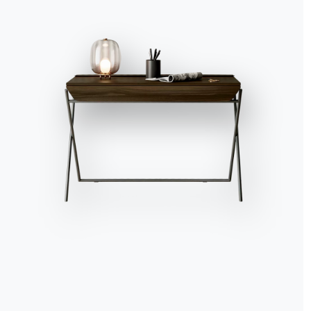
spazio personale, dedic
basta seguire il propri
Accetta tutti
Solo i necessari
Gestisci
Angolo bar v
Dal gusto vagamente ret
collezionare oggetti vin
dell’arredamento casa, 
senza troppa fatica gra
metallo laccato, vi cat
ghiaccio tradizionale e 
Angolo bar 