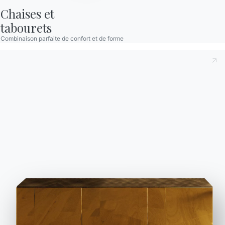
S'inscrire à la newsletter
Chaises et

tabourets
BONTEMPI
Combinaison parfaite de confort et de forme
Produits
Configurateur
Bontempi Space
Localisateur de magasin
Contracter
Journal
NOTRE MONDE
Entreprise
Remerciements
Designers