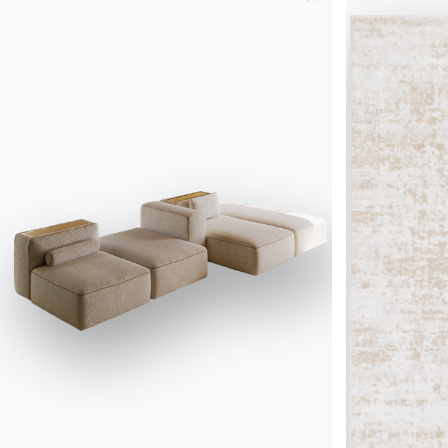
Catalogues
Bulletin d'information
Télécharger les
Activez notre lettre
catalogues Bontempi.
d'information pour
recevoir les dernières
Accéder à la zone de
téléchargement
nouvelles.
S'inscrire à la newsletter
Questions fréquemment
Demande d'information
posées
Remplissez notre
Vous avez des questions
formulaire pour