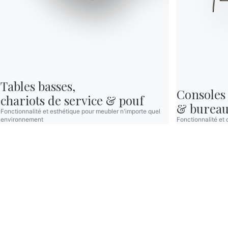
BONTEMPI
Produits
Configurateur
Bontempi Space
Localisateur de magasin
Tables basses,

Consoles

Contracter
chariots de service & pouf
& burea
Journal
Fonctionnalité et esthétique pour meubler n'importe quel
environnement
Fonctionnalité et 
NOTRE MONDE
Entreprise
Remerciements
Designers
Magasin phare
Catalogues