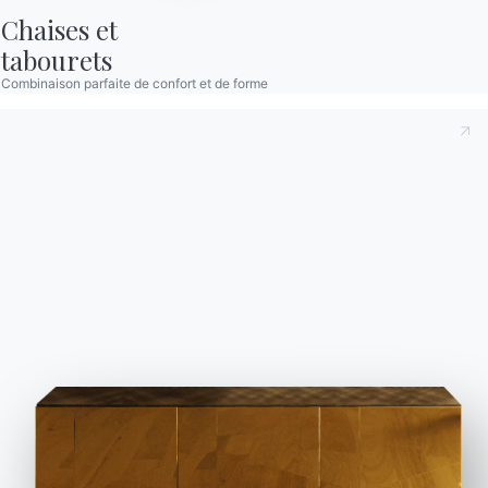
Chaises et

BONTEMPI
Produits
tabourets
Combinaison parfaite de confort et de forme
Configurateur
Bontempi Space
Localisateur de magasin
Contracter
Journal
NOTRE MONDE
Entreprise
Remerciements
Designers
Magasin phare