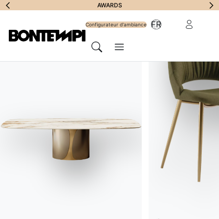
S'abonne
REMPLIR LE FORMULAIRE
AWARDS
Vous av
Zone Réserv
FR
Configurateur d'ambiance
Menu
Chercher
LOCALISATEUR DE MAGASIN
//
ITALIA
Mobilificio Corò
Bontempi Space
Adresse
Via Caltana, 129 VE – 30034
Écrire au magasin
info@coro.it
Site web
coro.it
Appeler le magasin
041 479 500