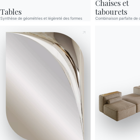
Chaises et

Tables
tabourets
Synthèse de géométries et légèreté des formes
Combinaison parfaite de c
Prenant note de ce qui 
contenu.*
Après avoir lu les infor
communications commercia
Prenant note de ce qui 
contenu.*