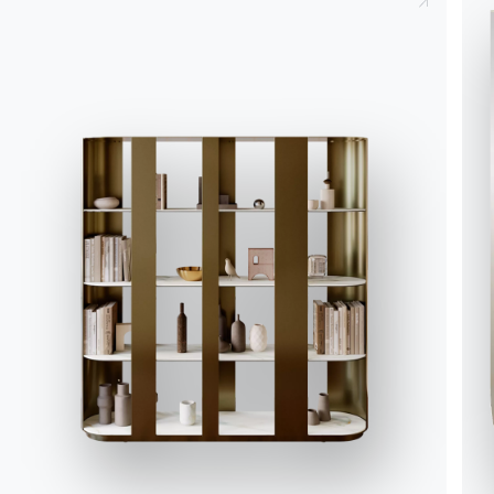
Catalogues
Bulletin d'information
Télécharger les
Activez notre lettre
catalogues Bontempi.
d'information pour
recevoir les dernières
Accéder à la zone de
téléchargement
nouvelles.
S'inscrire à la newsletter
Questions fréquemment
Demande d'information