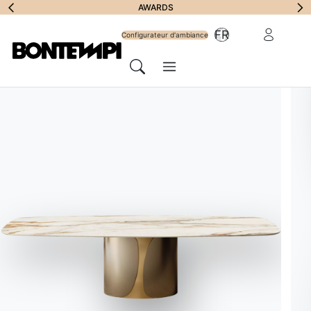
S'abonner à la lett
REMPLIR LE FORMULAIRE
AWARDS
Vous avez besoin d
Zone Réserv
FR
Configurateur d'ambiance
d'informations ?
Menu
Chercher
LOCALISATEUR DE MAGASIN
//
ITALIA
LiFE Cucine
Bontempi Space
Adresse
Via Molinasso, 10 CN – 12038
Écrire au magasin
savigliano@lifecucine.com
Site web
lifecucine.compunti-venditapiemonte-cuneo-savigliano
Appeler le magasin
017 272 6839