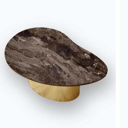
Travailler avec nous
Catalogues
Accept all
Devenir revendeur
Journal
Deny
No, adjust
Assistance
Zone Réservée
© 2026 - B 4 Living Spa
Via Direttissima del Conero, 51 -
60021 Camerano - AN - Italy ·
+39.071.7300032 ·
info@bontempi.it
VAT02595260429 -
Credits