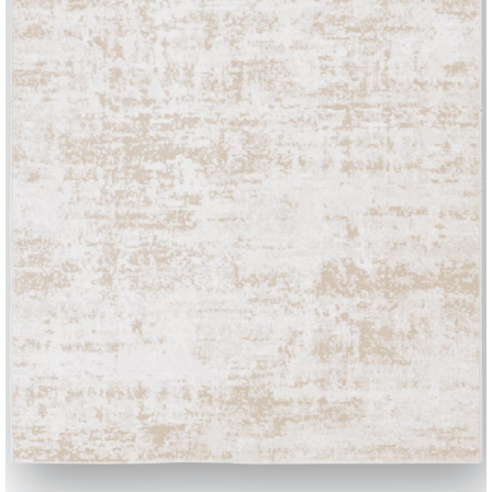
tin d'information
Questions fréquemmen
posées
ez notre lettre
Vous avez des questions
ormation pour recevoir
Trouvez les réponses da
ernières nouvelles.
section FAQ.
rire à la newsletter
Aller à la FAQ
BONTEMPI
Produits
Configurateur
Bontempi Space
Localisateur de maga
Contracter