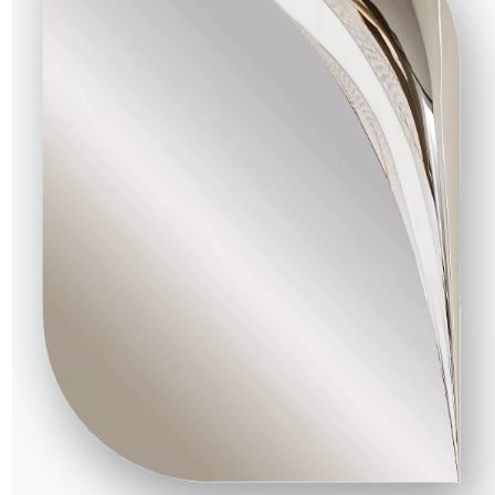
NOTRE MONDE
Entreprise
Remerciements
Designers
magasin
Magasin phare
Catalogues