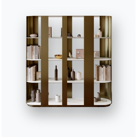
BONTEMPI
Produits
Configurateur
Bontempi Space
Localisateur de 
how
Contracter
Contact
Travailler avec nous
Devenir revendeur
Journal