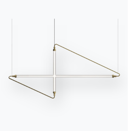
We use cookies
We may place these for analysis of our visitor data, to improve our website, s
personalised content and to give you a great website experience. For more
information about the cookies we use open the settings.
Accept all
Deny
No, adjust