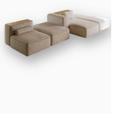
Catalogues
Bulle
Télécharger les catalogues
Activ
Bontempi.
d'inf
les d
Accéder à la zone de
téléchargement
S'insc
Contact
Travailler avec nous
Devenir revendeur