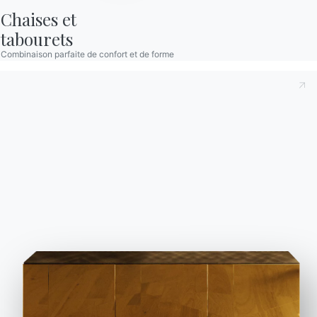
S'inscrire à la newsletter
Chaises et

tabourets
BONTEMPI
Combinaison parfaite de confort et de forme
Produits
Configurateur
Bontempi Space
Localisateur de magasin
Contracter
Journal
NOTRE MONDE
Entreprise
Remerciements
Designers