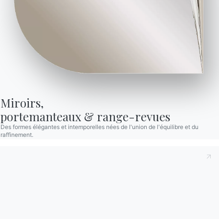
possèdent une cheminée à bois : le
bois lui-même
,
trié dans des conteneurs ou empilé avec soin, peut
devenir un
élément de décor fascinant
.
AUTRES ARTICLES
Miroirs,

portemanteaux & range-revues
Des formes élégantes et intemporelles nées de l'union de l'équilibre et du
raffinement.
Bontempi wins the
Bon