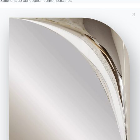
Solutions de conception contemporaines
de tableaux, d’objets en céramique de la même
gamme de couleurs, ou une collection de
vases
, ou
encore une simple série de
plantes toutes
semblables
peuvent créer
un élément scénique
vraiment exclusif
. Une autre astuce consiste à ne
placer que des
photos
au-dessus de la cheminée :
peut-être toutes en noir et blanc
ou avec des
sujets connexes comme la famille, la nature, les
passions. Et avec des
cadres tous identiques mais
de tailles différentes
ou
tous différents dans une
même couleur
.
Enfin, surtout lorsque le salon est plus petit, la
cheminée doit coexister harmonieusement avec le
téléviseur
: qu’il s’agisse d’une cheminée classique
surmontée d’un écran ultra-plat, ou d’un modèle de
télévision classique.
Autre détail à ne pas
oublier
pour ceux qui