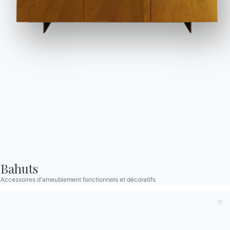
Bahuts
De la cheminée classique à la
Accessoires d'ameublement fonctionnels et décoratifs
cheminée électrique : à chacun
son style