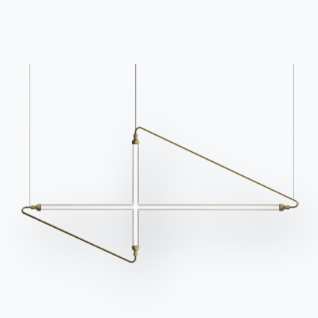
Il existe de nombreux types de foyers et de
cheminées : des plus
classiques et élégants en
marbre ou en pierre
aux plus
informels en
briques
,
en passant par les plus
modernes en maçonnerie
ou en bois de style chalet
. Sans oublier les
cheminées à gaz
aux formes essentielles, les
cheminées au design contemporain
, parfois
suspendues ou encastrées dans une cloison et
utiles pour séparer un grand espace de manière
originale.
Si la cheminée est classique, en marbre, il est
préférable d’
assortir les meubles et les
accessoires avec un style épuré
et des couleurs
homogènes, comme un
gris total
ou en choisissant
des
tons beiges
, justement pour mettre en valeur
la richesse d’une cheminée importante, peut-être
même d’époque. La
cheminée en briques
,