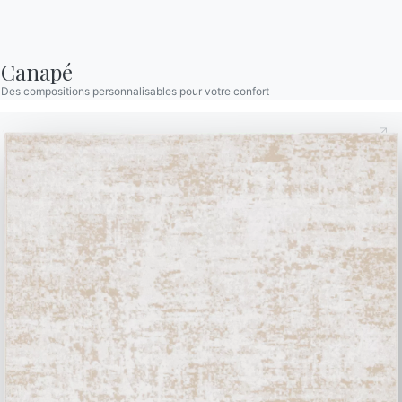
demander des
dans la section FAQ.
informations.
Aller à la FAQ
Accéder au formulaire
Canapé
Des compositions personnalisables pour votre confort
Contact
Travailler avec nous
Devenir revendeur
Assistance
Ingenia Casa
Code de déontologie
S'inscrire à la newsletter