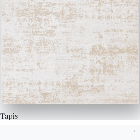
BONTEMPI
Produits
Configurateur
Bontempi Space
Localisateur de magasin
Contracter
Journal
NOTRE MONDE
Entreprise
Remerciements
Designers
Tapis
Magasin phare
Catalogues