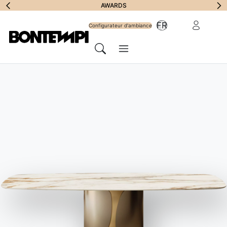
S'abonner à la
AWARDS
Zone Réserv
FR
lettre
Configurateur d'ambiance
Menu
d'information
Chercher
JOURNAL
//
PROPOSITIONS BONTEMPI
Meubler un salon avec une
cheminée
: toute la chaleur de l'élégance
31 janvier 2023
Le salon est le cœur de la maison, car il s'agit de la pièce
dédiée à l'
accueil
, la
détente
, les
rencontres