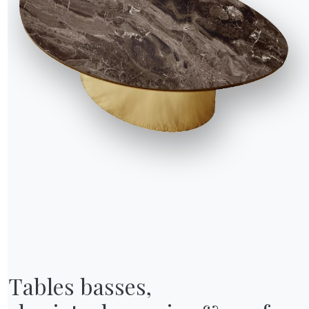
NOTRE MONDE
Entreprise
Remerciements
Designers
magasin
Magasin phare
Catalogues
Tables basses,
