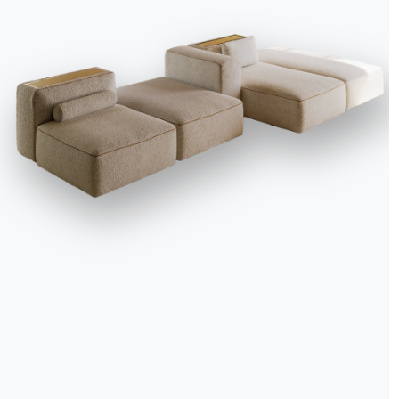
We use cookies
We may place these for analysis of our visitor data, to improve our website, s
personalised content and to give you a great website experience. For more
information about the cookies we use open the settings.
Accept all
Deny
No, adjust