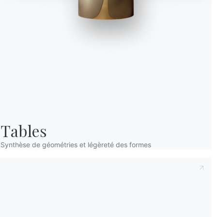
Prenant note de ce qui suit
Politique de con
déclare avoir lu et compris son contenu.*
Après avoir lu les informations
Politique de 
personnelles dans le but de recevoir des co
newsletters.
Tables
Synthèse de géométries et légèreté des formes