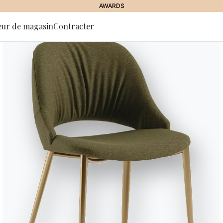
AWARDS
eur de magasin
Contracter
 la lettre
tion
Helena
La bibliothèque Helena est une m
raconte. Sa base ovale, fluide et
bibliothèque. Les colonnes porte
entre l’avant et l’arrière, créent
révèlent, d’autres se dissimulent
travers une géométrie variable, q
danse entre les étagères. Idéal
version murale comme élément f