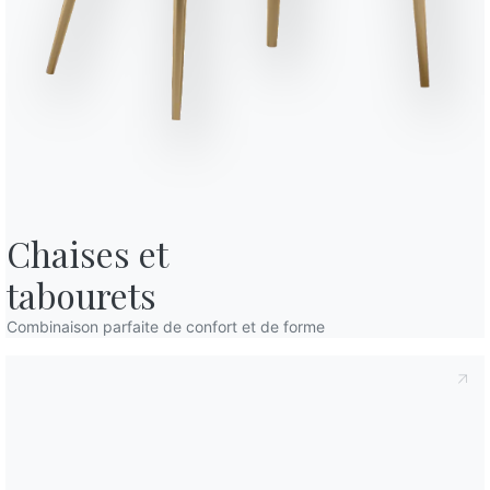
Accessoires
Helena
fidentialité
, conformément à l'art. 13 du règlement Eu 2016/679, je
confidentialité
Je consens au traitement de mes données
mmunications commerciales et publicitaires, y compris par l'envoi de
18.77F
Hel
18.78
Helena
Chaises et

tabourets
Combinaison parfaite de confort et de forme