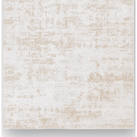
BONTEMPI
Produits
Configurateur
Bontempi Space
Localisateur de 
how
Contracter
Contact
Travailler avec nous
Devenir revendeur
Journal
Assistance
Zone Réservée