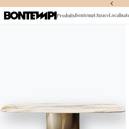
BONTEMPI SPACE
Bontempi Space
Localisat
Produits
S'abonner à
d'informa
HOME
//
PRODUITS
//
ACCESSOIRES
//
HELENA