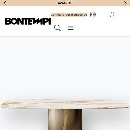
S'abonner à la
AWARDS
Zone Réserv
FR
lettre
Configurateur d'ambiance
Menu
d'information
Chercher
HOME
//
PRODUITS
//
ACCESSOIRES
//
HELENA