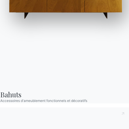
Travailler avec nous
Devenir revendeur
Assistance
Ingenia Casa
Code de déontologie
S'inscrire à la newsletter
BONTEMPI
Produits
Configurateur
Bahuts
Bontempi Space
Accessoires d'ameublement fonctionnels et décoratifs
Localisateur de magasin
Contracter
Journal