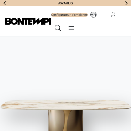
S'abonner à la
AWARDS
Zone Réserv
FR
lettre
Configurateur d'ambiance
Menu
d'information
Chercher
HOME
//
PRODUITS
//
ACCESSOIRES
//
DENVER