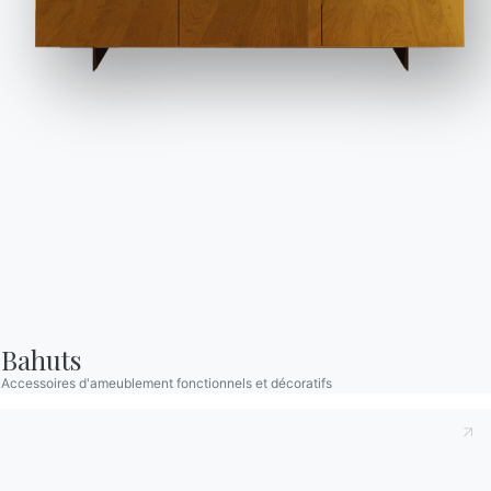
Ingenia Casa
Code de déontologie
S'inscrire à la newsletter
BONTEMPI
Produits
Configurateur
Bontempi Space
Localisateur de magasin
Contracter
Bahuts
Journal
Accessoires d'ameublement fonctionnels et décoratifs
NOTRE MONDE
Entreprise