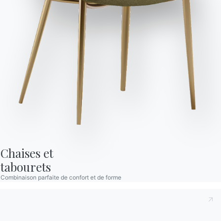
et publicitaires, y compris par l'envoi de newsletters.
Prenant note de ce qui suit
Politique de confidentialité
,
conformément à l'art. 13 du règlement Eu 2016/679, je
déclare avoir lu et compris son contenu.*
Envoyer la demande
Après avoir lu les informations
Politique de confidentialité
Je consens au traitement de mes données personnelles
dans le but de recevoir des communications commerciales
et publicitaires, y compris par l'envoi de newsletters.
Envoyer la demande
Chaises et

tabourets
Combinaison parfaite de confort et de forme