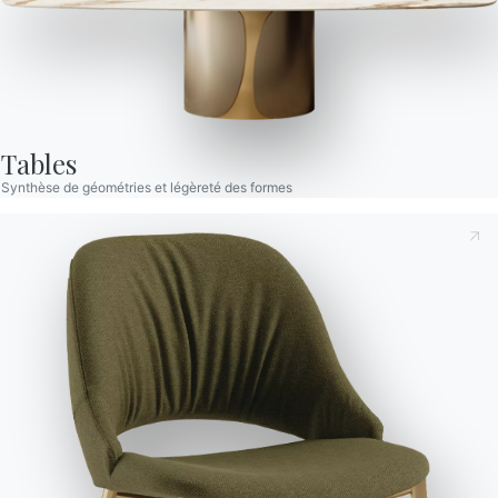
Tables
Synthèse de géométries et légèreté des formes
Prenant note de ce qui suit
Politique de confidentialité
,
conformément à l'art. 13 du règlement Eu 2016/679, je
déclare avoir lu et compris son contenu.*
Après avoir lu les informations
Politique de confidentialité
Je consens au traitement de mes données personnelles
dans le but de recevoir des communications commerciales