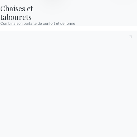
Aller à la FAQ
Accéder au formulaire
Chaises et

tabourets
Combinaison parfaite de confort et de forme
Contact
Travailler avec nous
Devenir revendeur
Assistance
Ingenia Casa
Code de déontologie
S'inscrire à la newsletter
BONTEMPI
Produits