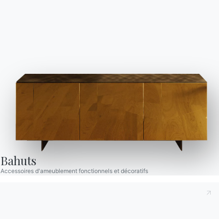
Configurateur
Bontempi Space
Localisateur de magasin
Contracter
Journal
NOTRE MONDE
Entreprise
Remerciements
Designers
Bahuts
Magasin phare
Accessoires d'ameublement fonctionnels et décoratifs
Catalogues