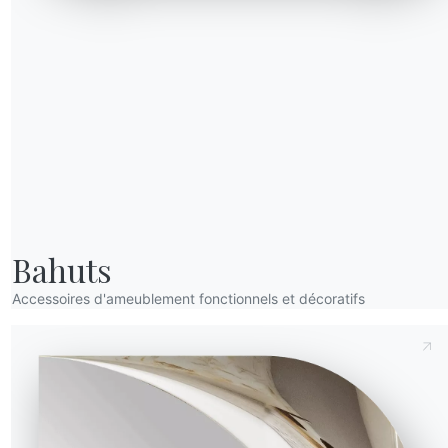
Envoyer la demande
:
Comment choisir le
Bahuts
buffet
s
moderne parfait pour
Accessoires d'ameublement fonctionnels et décoratifs
votre maison