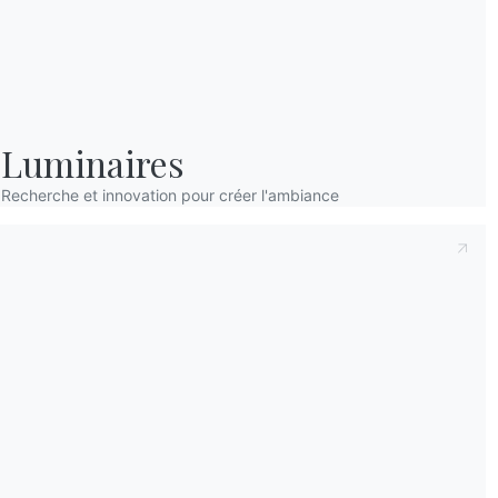
Idees de salon
Luminaires
Recherche et innovation pour créer l'ambiance
Catalogues
Bulle
Télécharger les catalogues
Activ
Bontempi.
d'inf
les d
Accéder à la zone de