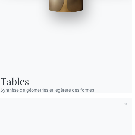
Prenant note de ce qui suit
Politique de con
déclare avoir lu et compris son contenu.*
Après avoir lu les informations
Politique de 
personnelles dans le but de recevoir des co
newsletters.
Recherche miroirs
Co
Tables
modernes pour
l’
une maison lumineuse
cha
Synthèse de géométries et légèreté des formes
et contemporaine
pou