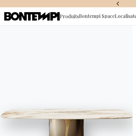
BONTEMPI SPACE
Bontempi Space
Localisat
Produits
S'abonner à
This is my archive
d'informa
JOURNAL
//
DERNIÈRES NOUVELLES
Rech
une 
PROPOSITI