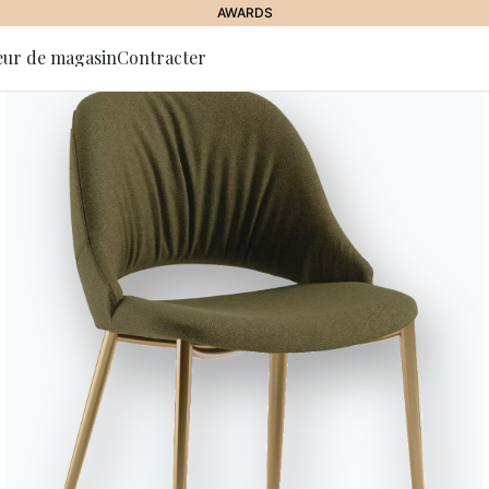
AWARDS
eur de magasin
Contracter
 la lettre
tion
erche miroirs moderne
maison lumineuse et c
ONS BONTEMPI
ARTICLES