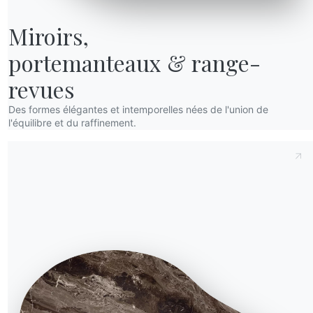
Miroirs,

portemanteaux & range-
revues
Des formes élégantes et intemporelles nées de l'union de
l'équilibre et du raffinement.
t
Demande d'information
Remplissez notre formulaire
 ?
pour demander des
ns la
informations.