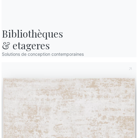
Bibliothèques

& etageres
Solutions de conception contemporaines
REJOINDRE BONTEMPI
Devenir
revendeur
Remplissez
le
formulaire
pour
devenir
revendeur
Bontempi,
vous
serez
recontacté
dans
les
plus
brefs
délais.
Remplir le formulaire
tin d'information
Questions fréquemmen
posées
ez notre lettre
Vous avez des questions
ormation pour recevoir
Trouvez les réponses da
ernières nouvelles.