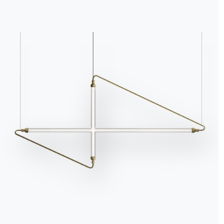
La vas
composi
ergonom
confort
We use cookies
We may place these for analysis of our visitor data, to improve our website, s
personalised content and to give you a great website experience. For more
information about the cookies we use open the settings.
ENVIRONNEMENTS
Accept all
Deny
No, adjust
Vivant