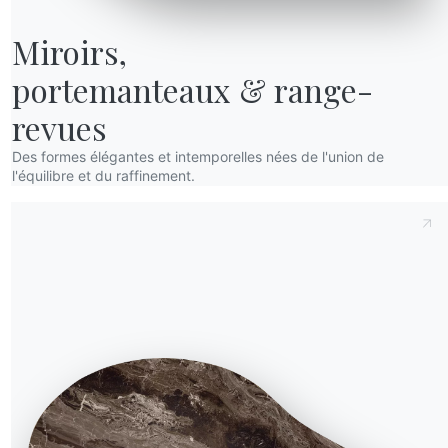
Extérieur
la
Miroirs,

Le living dehors
portemanteaux & range-
revues
Des formes élégantes et intemporelles nées de l'union de
l'équilibre et du raffinement.
t
Demande d'information
Remplissez notre formulaire
 ?
pour demander des
ns la
informations.