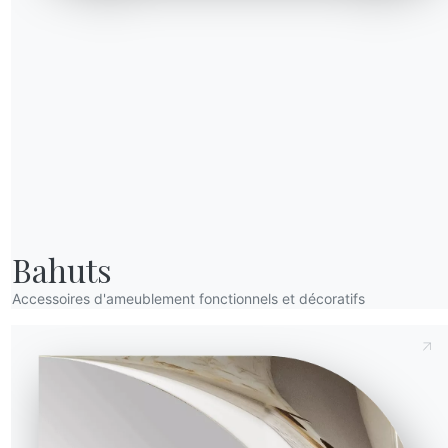
Envoyer la demande
Bahuts
Accessoires d'ameublement fonctionnels et décoratifs
l et
nnovants
ractère
sation.