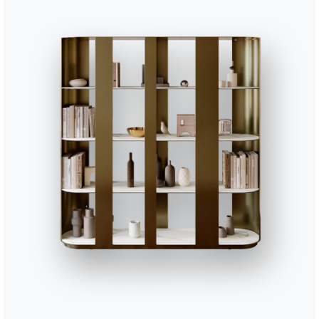
te gamme d’éléments modulables permet de créer d’innombra
tions personnalisées, sans jamais sacrifier le confort. Les do
iques et les sièges accueillants garantissent un haut niveau 
BONTEMPI
Produits
, mariant esthétisme raffiné et fonctionnalité quotidienne.
Configurateur
Bontempi Space
Localisateur de 
how
Contracter
Contact
Travailler avec nous
Devenir revendeur
Journal
Assistance
Zone Réservée
Cuisine