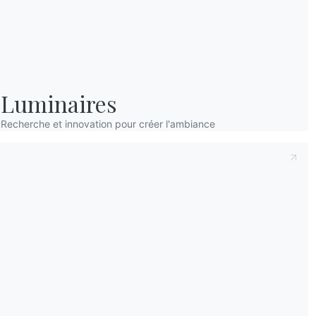
L'environnement de la collecte
Luminaires
Sall
Recherche et innovation pour créer l'ambiance
La carte
Catalogues
Bulle
Télécharger les catalogues
Activ
Bontempi.
d'inf
les d
Accéder à la zone de