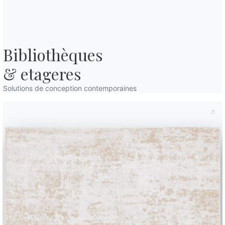
Le centre névralgique de la vie à 
maison
Bibliothèques

& etageres
e
Solutions de conception contemporaines
 de visite de la maison
REJOINDRE BONTEMPI
Devenir
revendeur
Remplissez
le
formulaire
pour
devenir
revendeur
Bontempi,
vous
serez
recontacté
dans
les
plus
brefs
délais.
Remplir le formulaire
tin d'information
Questions fréquemmen
posées
ez notre lettre
Vous avez des questions
ormation pour recevoir
Trouvez les réponses da
ernières nouvelles.