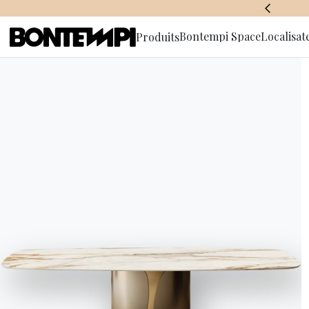
BONTEMPI SPACE
Bontempi Space
Localisat
Produits
S'abonner à
d'informa
Canapés 
unique et
Format
Matériaux
Des places
Enviro