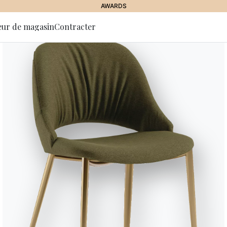
AWARDS
eur de magasin
Contracter
 la lettre
HOME
//
PRODUITS
tion
Canapé
et fauteuils Bontempi
 confort maximal pour
Des compositions personnalisables pour votre confort
nnements
Couleurs