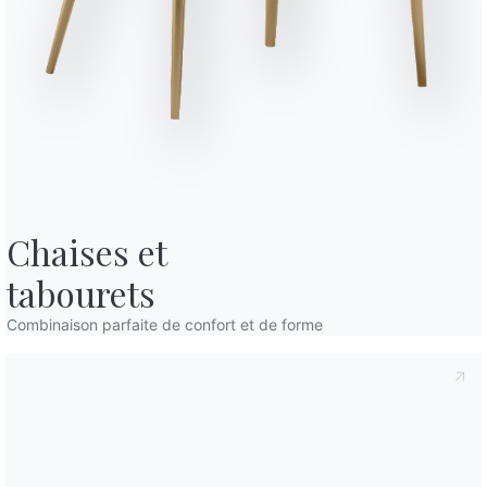
fidentialité
, conformément à l'art. 13 du règlement Eu 2016/679, je
confidentialité
Je consens au traitement de mes données
mmunications commerciales et publicitaires, y compris par l'envoi de
17 VERSIONS
Victor
Chaises et

tabourets
Combinaison parfaite de confort et de forme
apés et fauteuils Bontempi allient parfaitement design origina
nnalité, idéaux pour tous les espaces de vie. Avec des tissus i
formes distinctives, ces éléments de mobilier apportent du ca
orte quel intérieur tout en assurant une grande facilité d’utili