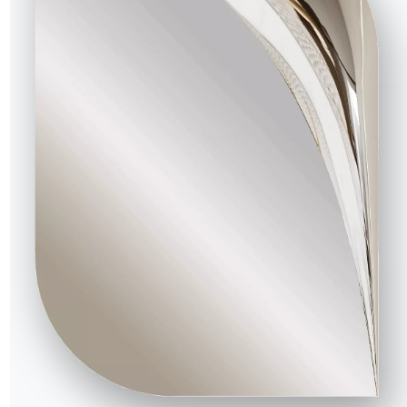
bles
ssiers
de
NOTRE MONDE
Entreprise
Remerciements
Designers
magasin
Magasin phare
Catalogues