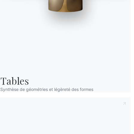
Prenant note de ce qui suit
Politique de con
déclare avoir lu et compris son contenu.*
Après avoir lu les informations
Politique de 
personnelles dans le but de recevoir des co
newsletters.
12 VERSIONS
Blake
Tables
Synthèse de géométries et légèreté des formes
Les can
fonctio
et des 
à n’imp