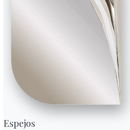
idor
Solicitar información
?
Rellene nuestro formulario
s en
para solicitar información.
Acceda al formulario
ntes
NUESTRO MUNDO
Quiénes somos
Awards
Diseñadores
s
Tienda insignia
Espejos

Catálogos