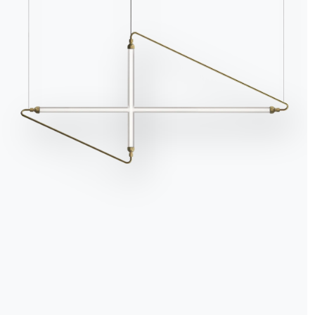
Con
Catálogos
Newsl
Descargar los catálogos de
Activ
Bontempi.
infor
últim
Ir al área de descargas
Suscr
Contactos
Trabaja con nosotros
Conviértete en distribuidor
Asistencia