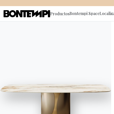
Bontempi Space
Localiz
Productos
Suscríbete
This is my archive
DIARIO
//
ÚLTIMAS NOTICIAS
Bont
Dot 
NEWS