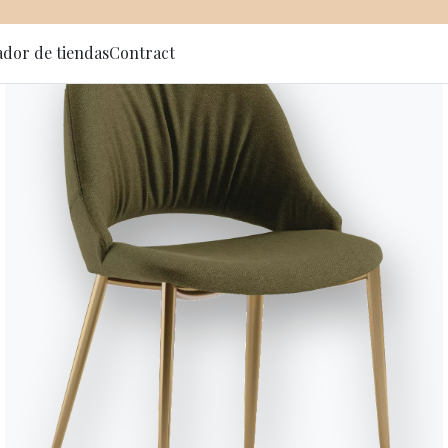
ador de tiendas
Contract
 al newsletter
empi wins the prestigio
Design Award for the P
ARTÍCULOS