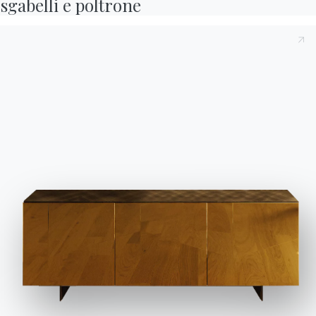
sgabelli e poltrone
MARZO 2024
Barche
Franz
Lady
Atena
Bach
Queen
Spark
Cross
Circle