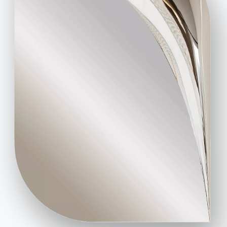
Scarica i cataloghi
Attiva la nostra
Bontempi.
newsletter per ricevere
le ultime novità.
Vai all'area download
Iscriviti alla newsletter
Domande frequenti
Richiedi informazioni
Hai domande? Scopri le
Compila il nostro form
risposte nella sezione
per richiedere
FAQ.
informazioni.
Vai alle FAQ
Accedi al form
Contatti
Lavora con noi
Diventa un rivenditore