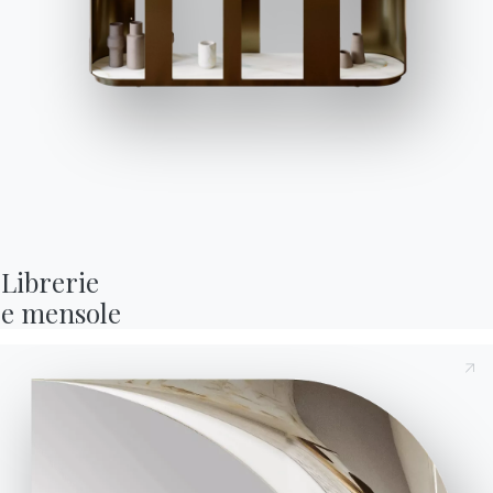
La
nostra
storia
ed
il
nostro
design
attraverso
le
riviste
di
settore.
Scopri le pubblicitarie
Librerie

e mensole
UNISCITI A BONTEMPI
Diventa
rivenditore
Compila
il
form
per
diventare
un
rivenditore
Bontempi,
sarai
ricontattato
al
più
presto.
Compila il form
Cataloghi
Newsletter