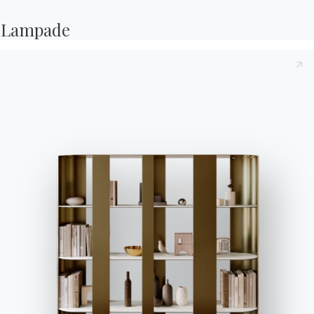
Lampade
OUR PAST
Advertising
in
the
years