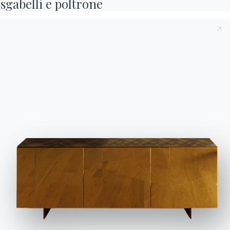
sgabelli e poltrone
MARZO 2024
Barche
Franz
Lady
Atena
Bach
Queen
Spark
Cross
Circle