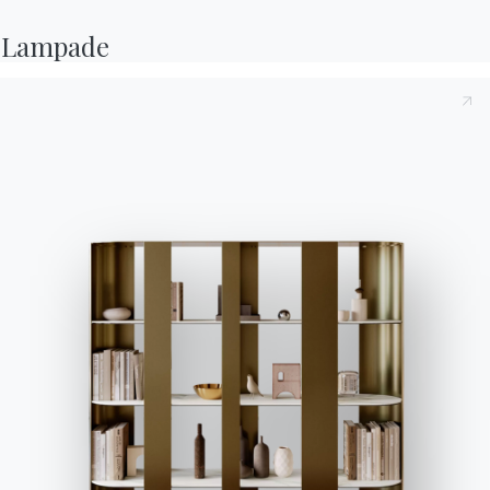
Lampade
OUR PAST
Advertising
in
the
years