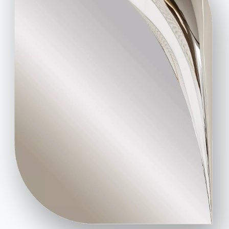
Scarica i cataloghi
Attiva la nostra
Bontempi.
newsletter per ricevere
le ultime novità.
Vai all'area download
Iscriviti alla newsletter
Domande frequenti
Richiedi informazioni
Hai domande? Scopri le
Compila il nostro form
risposte nella sezione
per richiedere
FAQ.
informazioni.
Vai alle FAQ
Accedi al form
Contatti
Lavora con noi
Diventa un rivenditore