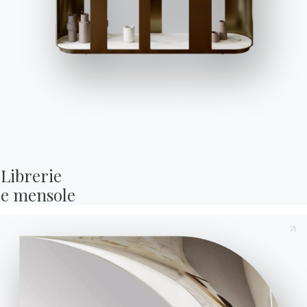
La
nostra
storia
ed
il
nostro
design
attraverso
le
riviste
di
settore.
Scopri le pubblicitarie
Librerie

e mensole
UNISCITI A BONTEMPI
Diventa
rivenditore
Compila
il
form
per
diventare
un
rivenditore
Bontempi,
sarai
ricontattato
al
più
presto.
Compila il form
Cataloghi
Newsletter